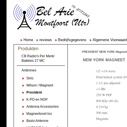
Home
reviews
Bedrijfsgegevens
Algemene Voorwaar
Produkten
PRESIDENT NEW YORK Magneet
CB Radio's Per Merk/
NEW YORK MAGNEET
Bakkies 27 MC
Antennes
1/2 +1/4 wave
Dual helical system (
Sirio
1.1/1 pre-adjusted
Wilson / Magneet
+3 dBi
President
250 W PEP
K-PO en NGP
800 Khz (80 ch)
0.210 kg
Antenna Accessories
500 mm
Magneetvoet los
Magnetic
Basis Antenne