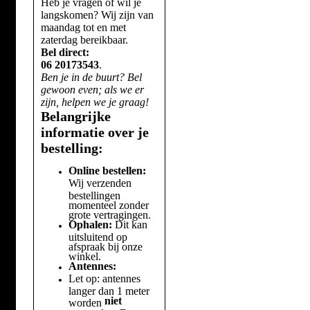
Heb je vragen of wil je
langskomen? Wij zijn van
maandag tot en met
zaterdag bereikbaar.
Bel direct:
06 20173543
.
Ben je in de buurt? Bel
gewoon even; als we er
zijn, helpen we je graag!
Belangrijke
informatie over je
bestelling:
Online bestellen:
Wij verzenden
bestellingen
momenteel zonder
grote vertragingen.
Ophalen:
Dit kan
uitsluitend op
afspraak bij onze
winkel.
Antennes:
Let op: antennes
langer dan 1 meter
niet
worden