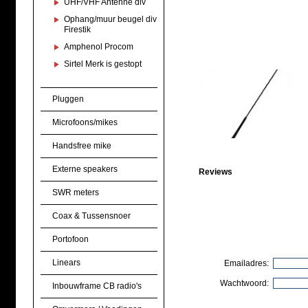
UHF/VHF Antenne div
Ophang/muur beugel div
Firestik
Amphenol Procom
Sirtel Merk is gestopt
Pluggen
Microfoons/mikes
Handsfree mike
Externe speakers
Reviews
SWR meters
Coax & Tussensnoer
Portofoon
Linears
Emailadres:
Wachtwoord:
Inbouwframe CB radio's