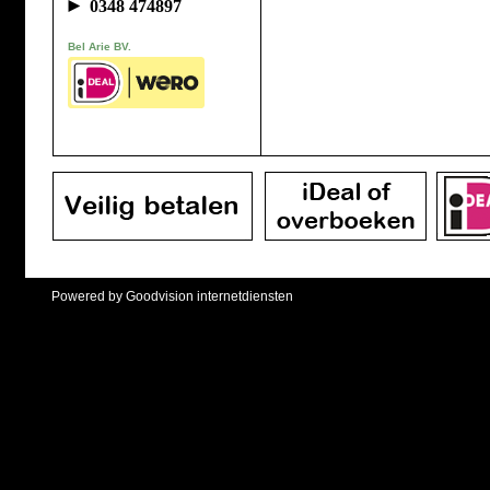
►
0348 474897
Bel Arie BV.
Powered by Goodvision internetdiensten