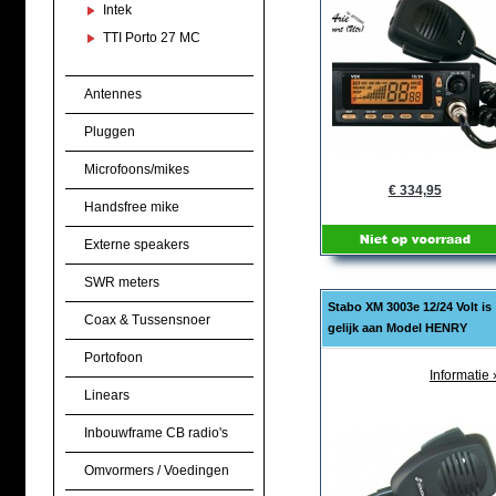
Intek
TTI Porto 27 MC
Antennes
Pluggen
Microfoons/mikes
€ 334,95
Handsfree mike
Externe speakers
SWR meters
Stabo XM 3003e 12/24 Volt is
Coax & Tussensnoer
gelijk aan Model HENRY
Portofoon
Informatie 
Linears
Inbouwframe CB radio's
Omvormers / Voedingen