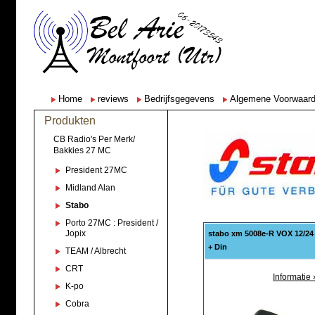
Home
reviews
Bedrijfsgegevens
Algemene Voorwaar
Produkten
CB Radio's Per Merk/
Bakkies 27 MC
President 27MC
Midland Alan
Stabo
Porto 27MC : President /
Jopix
stabo xm 5008e-R VOX 12/24
+ Din
TEAM / Albrecht
CRT
Informatie 
K-po
Cobra