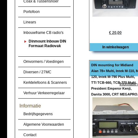
Coax & Tussensnoer
Portofoon
Linears
Inbouwframe CB radio's
€ 20,00
Dinmount Inbouw DIN
Formaat Radiovak
In winkelwagen
Omvormers / Voedingen
DIN mounting for Midland
Alan 78+ Multi, Intek M-110, 
Diversen / 27MC
120, Intek M-790 Plus Multi,
Kerktelefoons & Scanners
TTI TCB-660, TCB-770 Multi,
Informatie 
President Emperor Kenji,
Verhuur Verkeerregelaar
Danita 3000, CRT MEGAPRO
Informatie
Bedrijfsgegevens
Algemene Voorwaarden
Contact