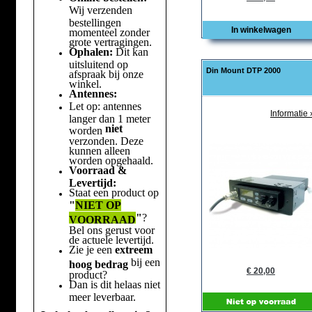
Wij verzenden
bestellingen
In winkelwagen
momenteel zonder
grote vertragingen.
Ophalen:
Dit kan
uitsluitend op
Din Mount DTP 2000
afspraak bij onze
winkel.
Antennes:
Let op: antennes
Informatie 
langer dan 1 meter
niet
worden
verzonden. Deze
kunnen alleen
worden opgehaald.
Voorraad &
Levertijd:
Staat een product op
"
NIET OP
"
?
VOORRAAD
Bel ons gerust voor
de actuele levertijd.
Zie je een
extreem
bij een
hoog bedrag
€ 20,00
product?
Dan is dit helaas niet
meer leverbaar.