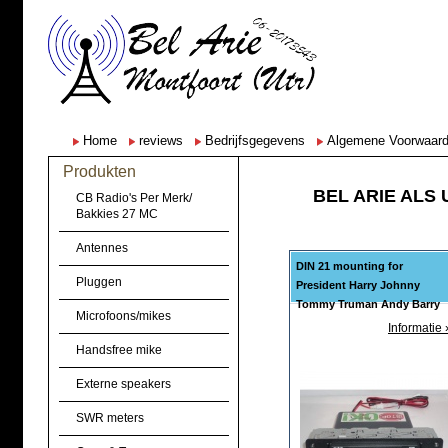
Home
reviews
Bedrijfsgegevens
Algemene Voorwaar
Produkten
BEL ARIE ALS 
CB Radio's Per Merk/
Bakkies 27 MC
Antennes
DIN 21 mounting for
Pluggen
President Harry Johnny
Tommy Truman Andy Barry
Microfoons/mikes
Informatie 
Handsfree mike
Externe speakers
SWR meters