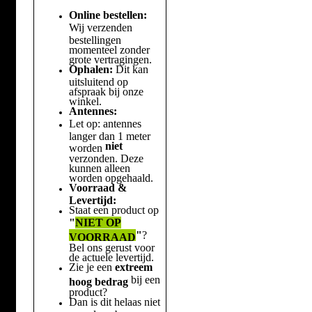
Online bestellen:
Wij verzenden
bestellingen
momenteel zonder
grote vertragingen.
Ophalen:
Dit kan
uitsluitend op
afspraak bij onze
winkel.
Antennes:
Let op: antennes
langer dan 1 meter
niet
worden
verzonden. Deze
kunnen alleen
worden opgehaald.
Voorraad &
Levertijd:
Staat een product op
"
NIET OP
"
?
VOORRAAD
Bel ons gerust voor
de actuele levertijd.
Zie je een
extreem
bij een
hoog bedrag
product?
Dan is dit helaas niet