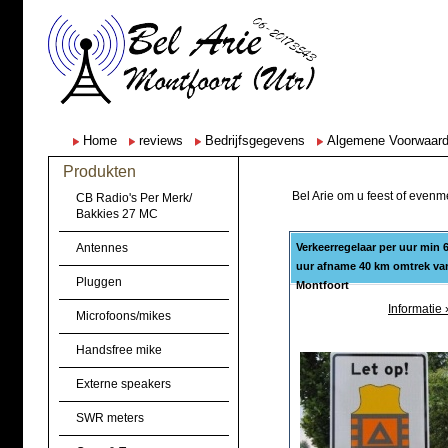
Home
reviews
Bedrijfsgegevens
Algemene Voorwaar
Produkten
Bel Arie om u feest of evenme
CB Radio's Per Merk/
Bakkies 27 MC
Antennes
Verkeerregelaar per uur min 
uur afname 40 km omtrek va
Pluggen
Montfoort
Informatie 
Microfoons/mikes
Handsfree mike
Externe speakers
SWR meters