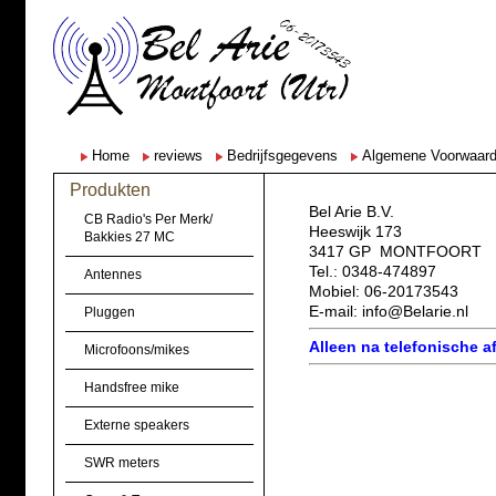
Home
reviews
Bedrijfsgegevens
Algemene Voorwaar
Produkten
Bel Arie B.V.
CB Radio's Per Merk/
Heeswijk 173
Bakkies 27 MC
3417 GP MONTFOORT
Tel.: 0348-474897
Antennes
Mobiel: 06-20173543
E-mail: info@Belarie.nl
Pluggen
Alleen na telefonische 
Microfoons/mikes
Handsfree mike
Externe speakers
SWR meters