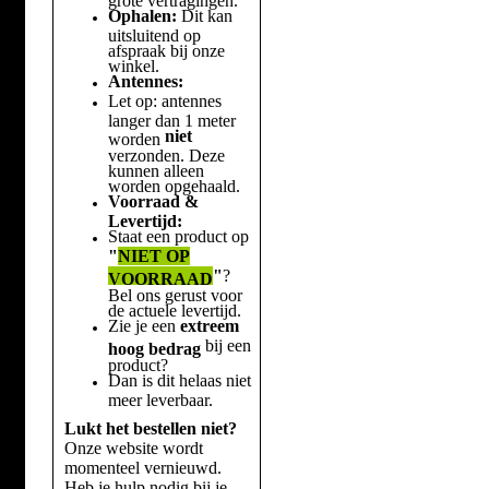
Ophalen:
Dit kan
uitsluitend op
afspraak bij onze
winkel.
Antennes:
Let op: antennes
langer dan 1 meter
niet
worden
verzonden. Deze
kunnen alleen
worden opgehaald.
Voorraad &
Levertijd:
Staat een product op
"
NIET OP
"
?
VOORRAAD
Bel ons gerust voor
de actuele levertijd.
Zie je een
extreem
bij een
hoog bedrag
product?
Dan is dit helaas niet
meer leverbaar.
Lukt het bestellen niet?
Onze website wordt
momenteel vernieuwd.
Heb je hulp nodig bij je