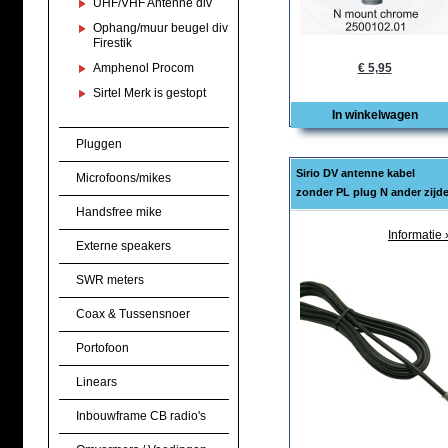
UHF/VHF Antenne div
Ophang/muur beugel div
Firestik
Amphenol Procom
€ 5,95
Sirtel Merk is gestopt
In winkelwagen
Pluggen
Sirio DV antenne kabel
Microfoons/mikes
zonder PL plug N ander zijd
Handsfree mike
Informatie 
Externe speakers
SWR meters
Coax & Tussensnoer
Portofoon
Linears
Inbouwframe CB radio's