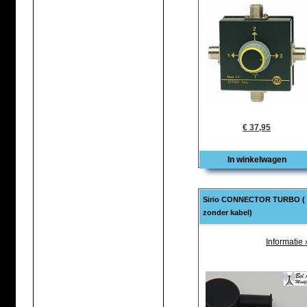
€ 37,95
In winkelwagen
Sirio CONNECTOR TURBO (
zonder kabel)
Informatie 