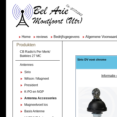
Home
reviews
Bedrijfsgegevens
Algemene Voorwaar
Produkten
CB Radio's Per Merk/
Bakkies 27 MC
Sirio DV voet chrome
Antennes
Sirio
Informatie 
Wilson / Magneet
President
K-PO en NGP
Antenna Accessories
Magneetvoet los
Basis Antenne