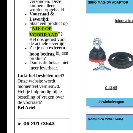
verzonden. Deze
SIRIO MAG-DV ADAPTOR
kunnen alleen
worden opgehaald.
Voorraad &
Levertijd:
Informatie 
Staat een product op
"
NIET OP
"
?
VOORRAAD
Bel ons gerust voor
de actuele levertijd.
Zie je een
extreem
bij een
hoog bedrag
product?
Dan is dit helaas niet
meer leverbaar.
Lukt het bestellen niet?
Onze website wordt
momenteel vernieuwd.
€ 13,95
Heb je hulp nodig bij je
bestelling of vragen over
de voorraad?
In winkelwagen
Bel Arie!
Komunica PWR-SW4M
06 20173543
►