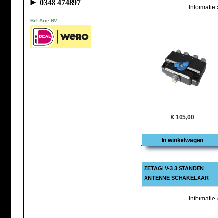
►
0348 474897
Informatie 
Bel Arie BV.
€ 105,00
In winkelwagen
ZETAGI V-3 3 STANDEN
ANTENNE SCHAKELAAR
Informatie 