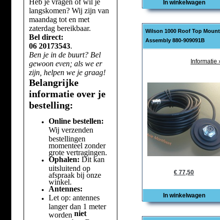
Heb je vragen of wil je
In winkelwagen
langskomen? Wij zijn van
maandag tot en met
zaterdag bereikbaar.
Wilson 1000 Roof Top Mount
Bel direct:
Assembly 880-909091B
06 20173543
.
Ben je in de buurt? Bel
Informatie 
gewoon even; als we er
zijn, helpen we je graag!
Belangrijke
informatie over je
bestelling:
Online bestellen:
Wij verzenden
bestellingen
momenteel zonder
grote vertragingen.
Ophalen:
Dit kan
uitsluitend op
€ 77,50
afspraak bij onze
winkel.
Antennes:
In winkelwagen
Let op: antennes
langer dan 1 meter
niet
worden