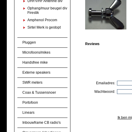
UHF/VHF Antenne div
Ophang/muur beugel div
Firestik
Amphenol Procom
Sirtel Merk is gestopt
Pluggen
Reviews
Microfoons/mikes
Handsfree mike
Externe speakers
SWR meters
Emailadres:
Wachtwoord:
Coax & Tussensnoer
Portofoon
Linears
Ik ben m
Inbouwframe CB radio's