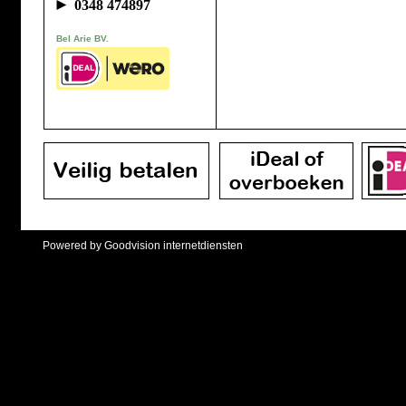
►
0348 474897
Bel Arie BV.
Powered by Goodvision internetdiensten