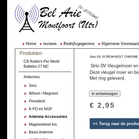
Home
reviews
Bedrijfsgegevens
Algemene Voorwaar
Produkten
Sirio DV SCREW+BOLT CHROM
CB Radio's Per Merk/
Sirio DV Vleugelmoer en
Bakkies 27 MC
Deze vleugel moer en bo
Antennes
Met ring geleverd,
Sirio
Wilson / Magneet
President
€ 2,95
K-PO en NGP
Antenna Accessories
<< Terug naar de produ
Magneetvoet los
Basis Antenne