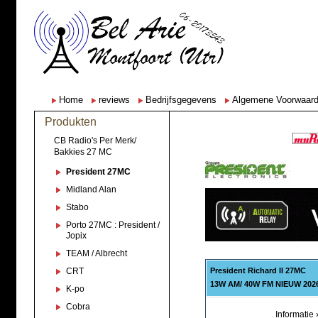
Home
reviews
Bedrijfsgegevens
Algemene Voorwaar
Produkten
CB Radio's Per Merk/
Bakkies 27 MC
President 27MC
Midland Alan
Stabo
Porto 27MC : President /
Jopix
TEAM / Albrecht
CRT
President Richard II 27MC
13W AM/ 40W FM NIEUW 202
K-po
Cobra
Informatie 