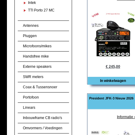
Intek
TTI Porto 27 MC
Antennes
Pluggen
Microfoons/mikes
Handsfree mike
Externe speakers
€ 245,00
SWR meters
In winkelwagen
Coax & Tussensnoer
Portofoon
President JFK-3 Nieuw 2026
Linears
Informatie 
Inbouwframe CB radio's
Omvormers / Voedingen