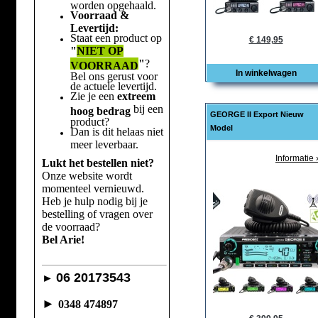
worden opgehaald.
Voorraad &
Levertijd:
Staat een product op
€ 149,95
"
NIET OP
"
?
VOORRAAD
In winkelwagen
Bel ons gerust voor
de actuele levertijd.
Zie je een
extreem
bij een
hoog bedrag
GEORGE II Export Nieuw
product?
Model
Dan is dit helaas niet
meer leverbaar.
Informatie 
Lukt het bestellen niet?
Onze website wordt
momenteel vernieuwd.
Heb je hulp nodig bij je
bestelling of vragen over
de voorraad?
Bel Arie!
06 20173543
►
►
0348 474897