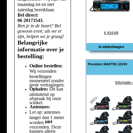
maandag tot en met
zaterdag bereikbaar.
Bel direct:
06 20173543
.
Ben je in de buurt? Bel
gewoon even; als we er
€ 410,00
zijn, helpen we je graag!
Belangrijke
In winkelwagen
informatie over je
bestelling:
President MARTIN 12/24V
Online bestellen:
Wij verzenden
bestellingen
momenteel zonder
Informatie 
grote vertragingen.
Ophalen:
Dit kan
uitsluitend op
afspraak bij onze
winkel.
Antennes:
Let op: antennes
langer dan 1 meter
niet
worden
verzonden. Deze
kunnen alleen