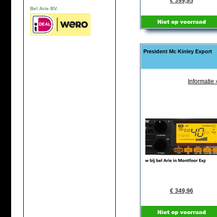
€ 399,95
Bel Arie BV.
President Mc Kinley Export
Informatie 
€ 349,96