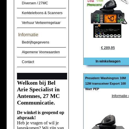
Diversen / 27MC
Kerktelefoons & Scanners
Verhuur Verkeerregelaar
Informatie
Bedrijfsgegevens
€ 289,95
Algemene Voorwaarden
In winkelwagen
Contact
President Washington 10M
Welkom bij Bel
12M transceiver Export 100
Arie Specialist in
Watt PEP
Antennes, 27 MC
Informatie 
Communicatie.
De winkel is geopend op
afspraak!
Heb je vragen of wil je
langskomen? Wij zijn van