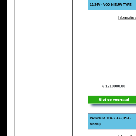
12/24V - VOX NIEUW TYPE
Informatie 
€ 1210000,00
President JFK-2 A+ (USA-
Model)