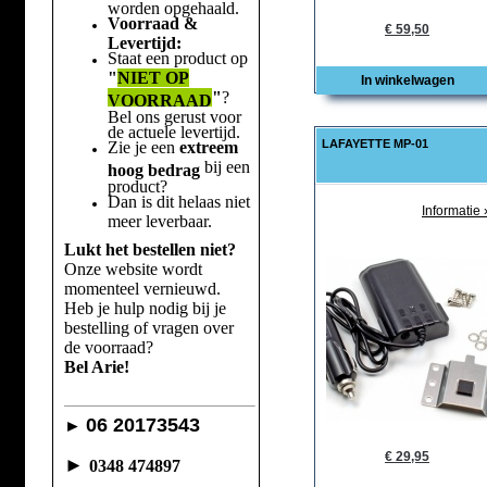
worden opgehaald.
Voorraad &
€ 59,50
Levertijd:
Staat een product op
"
NIET OP
In winkelwagen
"
?
VOORRAAD
Bel ons gerust voor
de actuele levertijd.
LAFAYETTE MP-01
Zie je een
extreem
bij een
hoog bedrag
product?
Dan is dit helaas niet
Informatie 
meer leverbaar.
Lukt het bestellen niet?
Onze website wordt
momenteel vernieuwd.
Heb je hulp nodig bij je
bestelling of vragen over
de voorraad?
Bel Arie!
06 20173543
►
€ 29,95
►
0348 474897