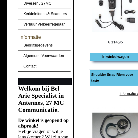
Diversen / 27MC
Kerktelefoons & Scanners
Verhuur Verkeerregelaar
Informatie
€ 114,95
Bedrijfsgegevens
Algemene Voorwaarden
In winkelwagen
Contact
Shoulder Strap Riem voor
tasje
Welkom bij Bel
Informatie 
Arie Specialist in
Antennes, 27 MC
Communicatie.
De winkel is geopend op
afspraak!
Heb je vragen of wil je
langskomen? Wij zijn van