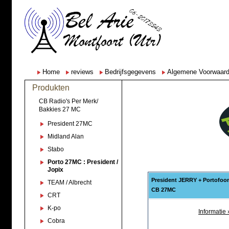
Home
reviews
Bedrijfsgegevens
Algemene Voorwaar
Produkten
CB Radio's Per Merk/
Bakkies 27 MC
President 27MC
Midland Alan
Stabo
Porto 27MC : President /
Jopix
President JERRY + Portofoo
TEAM / Albrecht
CB 27MC
CRT
K-po
Informatie 
Cobra