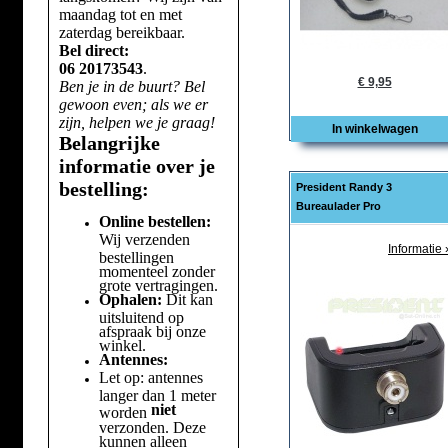
maandag tot en met
zaterdag bereikbaar.
Bel direct:
06 20173543
.
€ 9,95
Ben je in de buurt? Bel
gewoon even; als we er
zijn, helpen we je graag!
In winkelwagen
Belangrijke
informatie over je
bestelling:
President Randy 3
Bureaulader Pro
Online bestellen:
Wij verzenden
Informatie 
bestellingen
momenteel zonder
grote vertragingen.
Ophalen:
Dit kan
uitsluitend op
afspraak bij onze
winkel.
Antennes:
Let op: antennes
langer dan 1 meter
niet
worden
verzonden. Deze
kunnen alleen