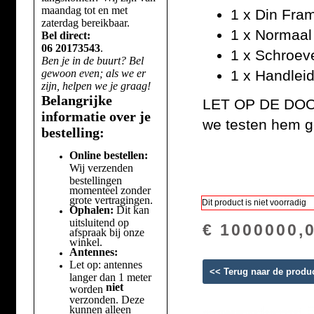
maandag tot en met
1 x Din Fra
zaterdag bereikbaar.
1 x Normaal
Bel direct:
06 20173543
.
1 x Schroev
Ben je in de buurt? Bel
gewoon even; als we er
1 x Handleid
zijn, helpen we je graag!
Belangrijke
LET OP DE DOOS
informatie over je
we testen hem ge
bestelling:
Online bestellen:
Wij verzenden
bestellingen
momenteel zonder
grote vertragingen.
Dit product is niet voorradig
Ophalen:
Dit kan
uitsluitend op
€ 1000000,
afspraak bij onze
winkel.
Antennes:
Let op: antennes
<< Terug naar de produ
langer dan 1 meter
niet
worden
verzonden. Deze
kunnen alleen