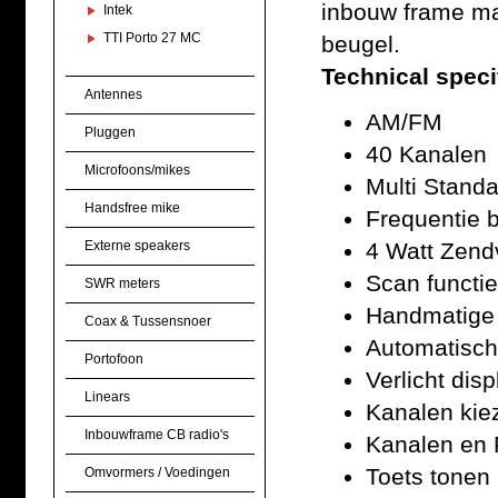
inbouw frame ma
Intek
TTI Porto 27 MC
beugel.
Technical speci
Antennes
AM/FM
Pluggen
40 Kanalen
Microfoons/mikes
Multi Stand
Handsfree mike
Frequentie 
Externe speakers
4 Watt Zen
Scan functie
SWR meters
Handmatige
Coax & Tussensnoer
Automatische
Portofoon
Verlicht disp
Linears
Kanalen kie
Inbouwframe CB radio's
Kanalen en F
Toets tonen
Omvormers / Voedingen