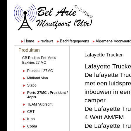
Home
reviews
Bedrijfsgegevens
Algemene Voorwaar
Produkten
Lafayette Trucker
CB Radio's Per Merk/
Bakkies 27 MC
Lafayette Trucke
President 27MC
De lafayette Tru
Midland Alan
met een luidspre
Stabo
inbouwen in een 
Porto 27MC : President /
Jopix
camper.
TEAM / Albrecht
De Lafayette Tr
CRT
4 Watt AM/FM.
K-po
De Lafayette Tr
Cobra