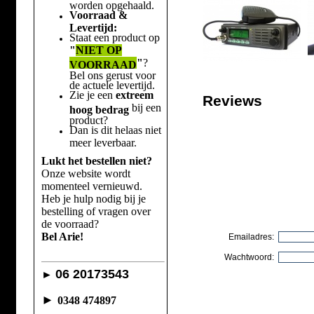
worden opgehaald.
Voorraad &
Levertijd:
Staat een product op
"
NIET OP
"
?
VOORRAAD
Bel ons gerust voor
de actuele levertijd.
Zie je een
extreem
Reviews
bij een
hoog bedrag
product?
Dan is dit helaas niet
meer leverbaar.
Lukt het bestellen niet?
Onze website wordt
momenteel vernieuwd.
Heb je hulp nodig bij je
bestelling of vragen over
de voorraad?
Bel Arie!
Emailadres:
Wachtwoord:
06 20173543
►
►
0348 474897