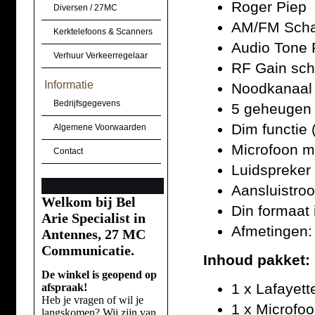
Roger Piep
Diversen / 27MC
AM/FM Scha
Kerktelefoons & Scanners
Audio Tone F
Verhuur Verkeerregelaar
RF Gain sch
Informatie
Noodkanaal 
Bedrijfsgegevens
5 geheugen
Dim functie 
Algemene Voorwaarden
Microfoon m
Contact
Luidspreker 
Aansluistroo
Welkom bij Bel
Din formaat 
Arie Specialist in
Afmetingen:
Antennes, 27 MC
Communicatie.
Inhoud pakket:
De winkel is geopend op
1 x Lafayett
afspraak!
Heb je vragen of wil je
1 x Microfo
langskomen? Wij zijn van