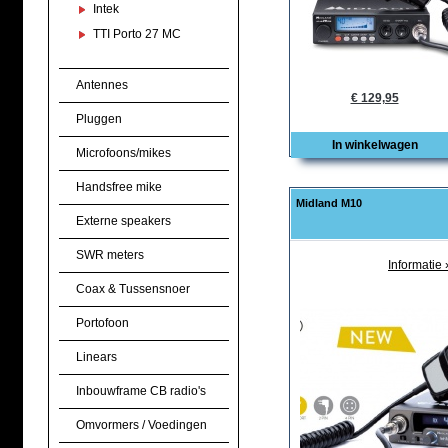
Intek
TTI Porto 27 MC
Antennes
€ 129,95
Pluggen
In winkelwagen
Microfoons/mikes
Handsfree mike
Midland M10
Externe speakers
SWR meters
Informatie 
Coax & Tussensnoer
Portofoon
Linears
Inbouwframe CB radio's
Omvormers / Voedingen