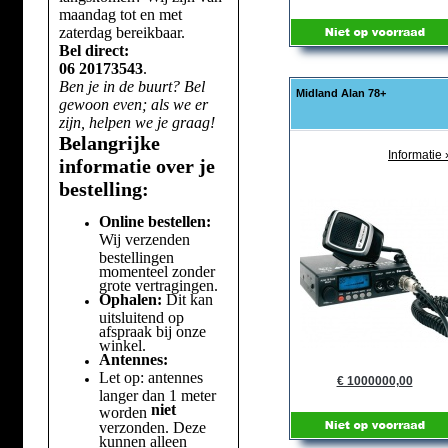
maandag tot en met
zaterdag bereikbaar.
Bel direct:
06 20173543
.
Ben je in de buurt? Bel
Midland Alan 78+
gewoon even; als we er
zijn, helpen we je graag!
Belangrijke
Informatie 
informatie over je
bestelling:
Online bestellen:
Wij verzenden
bestellingen
momenteel zonder
grote vertragingen.
Ophalen:
Dit kan
uitsluitend op
afspraak bij onze
winkel.
Antennes:
Let op: antennes
€ 1000000,00
langer dan 1 meter
niet
worden
verzonden. Deze
kunnen alleen