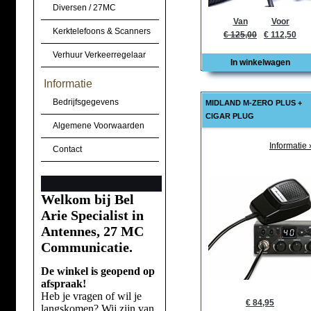
Diversen / 27MC
Van
Voor
Kerktelefoons & Scanners
€ 125,00
€ 112,50
Verhuur Verkeerregelaar
In winkelwagen
Informatie
Bedrijfsgegevens
MIDLAND M-ZERO PLUS +
CIGAR PLUG
Algemene Voorwaarden
Informatie 
Contact
Welkom bij Bel
Arie Specialist in
Antennes, 27 MC
Communicatie.
De winkel is geopend op
afspraak!
Heb je vragen of wil je
€ 84,95
langskomen? Wij zijn van