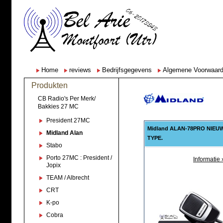
Home
reviews
Bedrijfsgegevens
Algemene Voorwaar
Produkten
CB Radio's Per Merk/
Bakkies 27 MC
President 27MC
Midland ALAN-78PRO NIEU
Midland Alan
TYPE.
Stabo
Porto 27MC : President /
Informatie 
Jopix
TEAM / Albrecht
CRT
K-po
Cobra