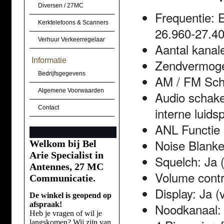
Diversen / 27MC
Frequentie: 
Kerktelefoons & Scanners
26.960‐27.4
Verhuur Verkeerregelaar
Aantal kanal
Informatie
Zendvermoge
Bedrijfsgegevens
AM / FM Sch
Algemene Voorwaarden
Audio schakel
Contact
interne luids
ANL Functie
Noise Blank
Welkom bij Bel
Arie Specialist in
Squelch: Ja (
Antennes, 27 MC
Volume contr
Communicatie.
Display: Ja (v
De winkel is geopend op
afspraak!
Noodkanaal: J
Heb je vragen of wil je
langskomen? Wij zijn van