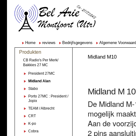
Home
reviews
Bedrijfsgegevens
Algemene Voorwaar
Produkten
Midland M10
CB Radio's Per Merk/
Bakkies 27 MC
President 27MC
Midland Alan
Stabo
Midland M 10
Porto 27MC : President /
De Midland M-1
Jopix
TEAM / Albrecht
mogelijk maak
CRT
Aan de voorzij
K-po
2 pins aanslui
Cobra