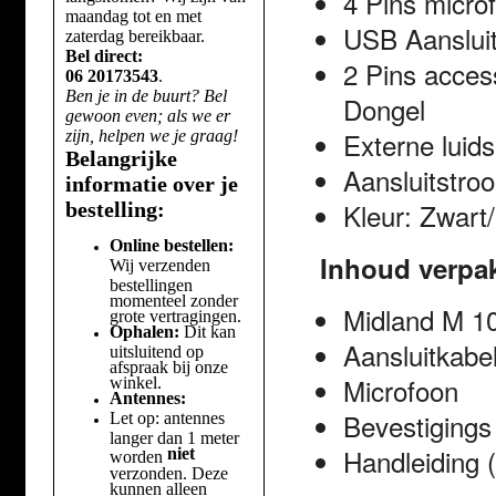
4 Pins microf
maandag tot en met
USB Aansluit
zaterdag bereikbaar.
Bel direct:
2 Pins acces
06 20173543
.
Ben je in de buurt? Bel
Dongel
gewoon even; als we er
Externe luids
zijn, helpen we je graag!
Belangrijke
Aansluitstroo
informatie over je
Kleur: Zwart/
bestelling:
Online bestellen:
Inhoud verpa
Wij verzenden
bestellingen
momenteel zonder
Midland M 10
grote vertragingen.
Ophalen:
Dit kan
Aansluitkabel
uitsluitend op
afspraak bij onze
Microfoon
winkel.
Antennes:
Bevestigings
Let op: antennes
langer dan 1 meter
Handleiding (
niet
worden
verzonden. Deze
kunnen alleen