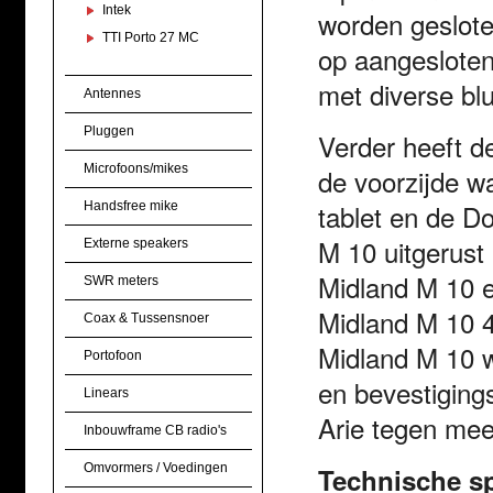
Intek
worden geslote
TTI Porto 27 MC
op aangesloten
met diverse bl
Antennes
Pluggen
Verder heeft d
Microfoons/mikes
de voorzijde w
tablet en de D
Handsfree mike
M 10 uitgerust 
Externe speakers
Midland M 10 ee
SWR meters
Midland M 10 
Coax & Tussensnoer
Midland M 10 w
Portofoon
en bevestigings
Linears
Arie tegen mee
Inbouwframe CB radio's
Omvormers / Voedingen
Technische sp