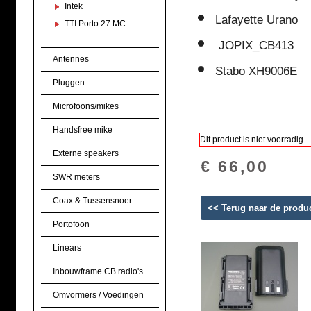
Intek
Lafayette Urano
TTI Porto 27 MC
JOPIX_CB413
Antennes
Stabo XH9006E
Pluggen
Microfoons/mikes
Handsfree mike
Dit product is niet voorradig
Externe speakers
€ 66,00
SWR meters
Coax & Tussensnoer
<< Terug naar de produ
Portofoon
Linears
Inbouwframe CB radio's
Omvormers / Voedingen