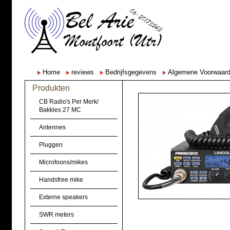
Home
reviews
Bedrijfsgegevens
Algemene Voorwaar
Produkten
CB Radio's Per Merk/
Bakkies 27 MC
Antennes
Pluggen
Microfoons/mikes
Handsfree mike
Externe speakers
SWR meters