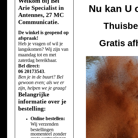
Welkom bij Bel
Nu kan U 
Arie Specialist in
Antennes, 27 MC
Communicatie.
Thuisbe
De winkel is geopend op
afspraak!
Gratis a
Heb je vragen of wil je
langskomen? Wij zijn van
maandag tot en met
zaterdag bereikbaar.
Bel direct:
06 20173543
.
Ben je in de buurt? Bel
gewoon even; als we er
zijn, helpen we je graag!
Belangrijke
informatie over je
bestelling:
Online bestellen:
Wij verzenden
bestellingen
momenteel zonder
grote vertragingen.