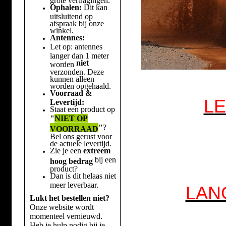
Ophalen:
Dit kan
uitsluitend op
afspraak bij onze
winkel.
Antennes:
Let op: antennes
langer dan 1 meter
niet
worden
verzonden. Deze
kunnen alleen
worden opgehaald.
Voorraad &
LE
Levertijd:
Staat een product op
"
NIET OP
"
?
VOORRAAD
Bel ons gerust voor
de actuele levertijd.
Zie je een
extreem
bij een
hoog bedrag
product?
Dan is dit helaas niet
meer leverbaar.
LAN
Lukt het bestellen niet?
Onze website wordt
momenteel vernieuwd.
Heb je hulp nodig bij je