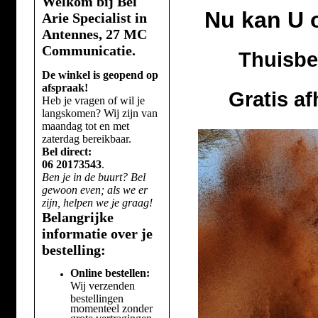
Welkom bij Bel
Nu kan U 
Arie Specialist in
Antennes, 27 MC
Communicatie.
Thuisbe
De winkel is geopend op
afspraak!
Gratis a
Heb je vragen of wil je
langskomen? Wij zijn van
maandag tot en met
zaterdag bereikbaar.
Bel direct:
06 20173543
.
Ben je in de buurt? Bel
gewoon even; als we er
zijn, helpen we je graag!
Belangrijke
informatie over je
bestelling:
Online bestellen:
Wij verzenden
bestellingen
momenteel zonder
grote vertragingen.