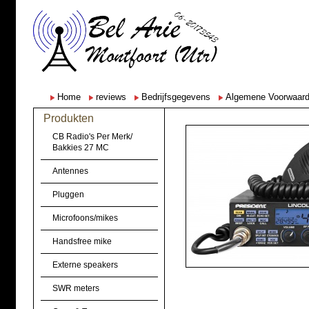
Home
reviews
Bedrijfsgegevens
Algemene Voorwaar
Produkten
CB Radio's Per Merk/
Bakkies 27 MC
Antennes
Pluggen
Microfoons/mikes
Handsfree mike
Externe speakers
SWR meters