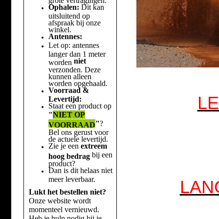
Ophalen:
Dit kan
uitsluitend op
afspraak bij onze
winkel.
Antennes:
Let op: antennes
langer dan 1 meter
niet
worden
verzonden. Deze
kunnen alleen
worden opgehaald.
Voorraad &
LE
Levertijd:
Staat een product op
"
NIET OP
"
?
VOORRAAD
Bel ons gerust voor
de actuele levertijd.
Zie je een
extreem
bij een
hoog bedrag
product?
Dan is dit helaas niet
meer leverbaar.
LAN
Lukt het bestellen niet?
Onze website wordt
momenteel vernieuwd.
Heb je hulp nodig bij je