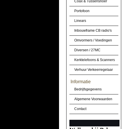
Coax & Tussensnoer
Portofoon
Linears
Inbouwframe CB radio's
Omvormers / Voedingen
Diversen / 27MC
Kerktelefoons & Scanners
Verhuur Verkeerregelaar
Informatie
Bedrijfsgegevens
Algemene Voorwaarden
Contact