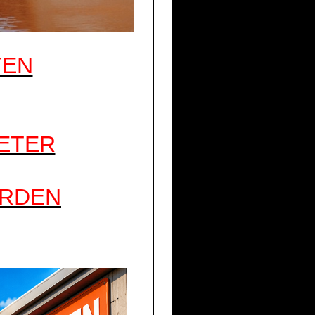
TEN
METER
ORDEN