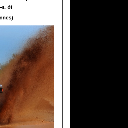
DHL
óf
ennes)