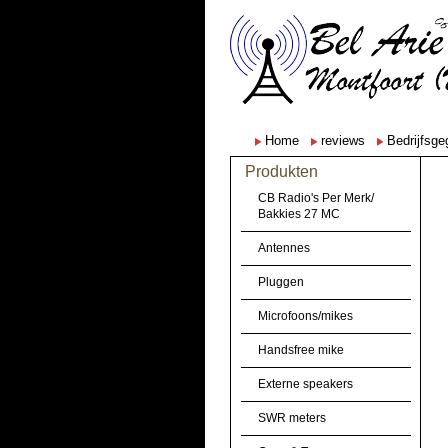
Home
reviews
Bedrijfsg
Produkten
CB Radio's Per Merk/
Bakkies 27 MC
Antennes
Pluggen
Microfoons/mikes
Handsfree mike
Externe speakers
SWR meters