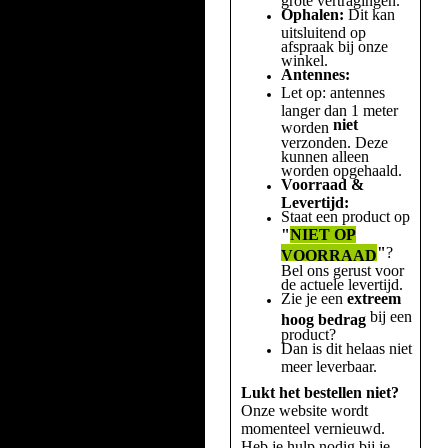
Ophalen:
Dit kan
uitsluitend op
afspraak bij onze
winkel.
Antennes:
Let op: antennes
langer dan 1 meter
niet
worden
verzonden. Deze
kunnen alleen
worden opgehaald.
Voorraad &
Levertijd:
Staat een product op
"
NIET OP
"
?
VOORRAAD
Bel ons gerust voor
de actuele levertijd.
Zie je een
extreem
bij een
hoog bedrag
product?
Dan is dit helaas niet
meer leverbaar.
Lukt het bestellen niet?
Onze website wordt
momenteel vernieuwd.
Heb je hulp nodig bij je