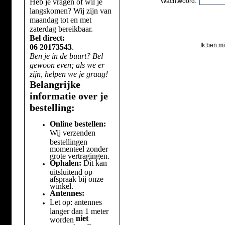
Heb je vragen of wil je
Wachtwoord:
langskomen? Wij zijn van
maandag tot en met
zaterdag bereikbaar.
Bel direct:
Ik ben m
06 20173543
.
Ben je in de buurt? Bel
gewoon even; als we er
zijn, helpen we je graag!
Belangrijke
informatie over je
bestelling:
Online bestellen:
Wij verzenden
bestellingen
momenteel zonder
grote vertragingen.
Ophalen:
Dit kan
uitsluitend op
afspraak bij onze
winkel.
Antennes:
Let op: antennes
langer dan 1 meter
niet
worden