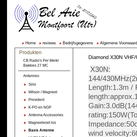
Home
reviews
Bedrijfsgegevens
Algemene Voorwaar
Produkten
Diamond X30N VHF/
CB Radio's Per Merk/
Bakkies 27 MC
X30N:
Antennes
144/430MHz(2
Sirio
Length:1.3m / 
Wilson / Magneet
length:approx.
President
Gain:3.0dB(14
K-PO en NGP
rating:150W(To
Antenna Accessories
Impedance:50o
Magneetvoet los
Basis Antenne
wind velocity: