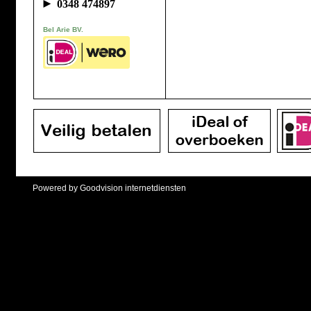
►
0348 474897
Bel Arie BV.
Powered by Goodvision internetdiensten