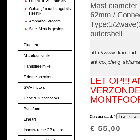
UHF/VHF Antenne div
Mast diameter
Ophang/muur beugel div
62mm / Connec
Firestik
Amphenol Procom
Type:1/2wave
Sirtel Merk is gestopt
outershell
Pluggen
http://www.diamond-
Microfoons/mikes
ant.co.jp/english/am
Handsfree mike
Externe speakers
LET OP!!!
VERZONDEN
SWR meters
MONTFOORT!
Coax & Tussensnoer
Portofoon
Op voorraad:
1
Linears
€ 55,00
Inbouwframe CB radio's