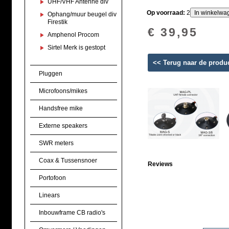
UHF/VHF Antenne div
Materiaal: verchroomd messi
Op voorraad:
2
Ophang/muur beugel div
Firestik
€ 39,95
Kabel: 3,6 m RG 58 / PL 259
Amphenol Procom
Sirtel Merk is gestopt
Type verbinding: MAG 145 S
<< Terug naar de produ
Pluggen
Microfoons/mikes
Handsfree mike
Externe speakers
SWR meters
Coax & Tussensnoer
Reviews
Portofoon
Linears
Inbouwframe CB radio's