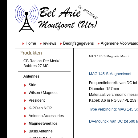
Home
reviews
Bedrijfsgegevens
Algemene Voorwaar
Produkten
MAG 145 S Magnetic Mount
CB Radio's Per Merk/
Bakkies 27 MC
MAG 145-S Magneetvoet
Antennes
Frequentiebereik: van DC to
Sirio
Frequentiebere
KENMERKEN
Diameter: 157mm
Wilson / Magneet
Materiaal: verchroomd messi
President
Kabel: 3,6 m RG 58 / PL 259
K-PO en NGP
Type verbinding: MAG 145 S:
Antenna Accessories
DV-Mount
ik: van DC tot 500
Magneetvoet los
Basis Antenne
Diameter: 157mm