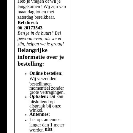
Heb je vragen of wil je
langskomen? Wij zijn van
maandag tot en met
zaterdag bereikbaar.
Bel direct:
06 20173543
.
Ben je in de buurt? Bel
gewoon even; als we er
zijn, helpen we je graag!
Belangrijke
informatie over je
bestelling:
Online bestellen:
Wij verzenden
bestellingen
momenteel zonder
grote vertragingen.
Ophalen:
Dit kan
uitsluitend op
afspraak bij onze
winkel.
Antennes:
Let op: antennes
langer dan 1 meter
niet
worden