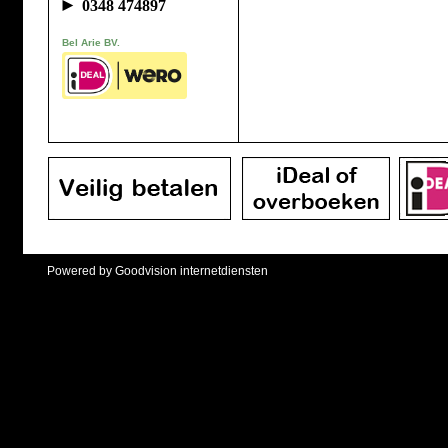
►
0348 474897
Bel Arie BV.
Powered by Goodvision internetdiensten