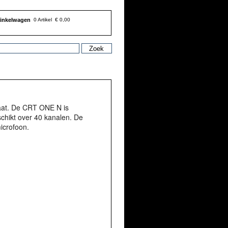
inkelwagen
0 Artikel
€ 0,00
aat. De CRT ONE N is
chikt over 40 kanalen. De
icrofoon.