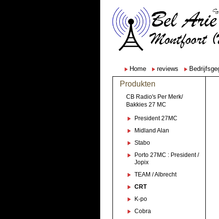
Home
reviews
Bedrijfsg
Produkten
CB Radio's Per Merk/
Bakkies 27 MC
President 27MC
Midland Alan
Stabo
Porto 27MC : President /
Jopix
TEAM / Albrecht
CRT
K-po
Cobra