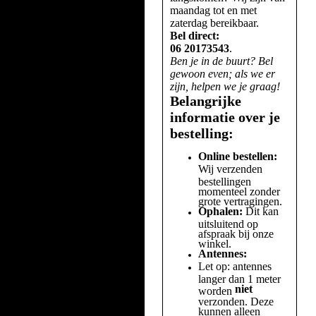
maandag tot en met
zaterdag bereikbaar.
Bel direct:
06 20173543
.
Ben je in de buurt? Bel
gewoon even; als we er
zijn, helpen we je graag!
Belangrijke
informatie over je
bestelling:
Online bestellen:
Wij verzenden
bestellingen
momenteel zonder
grote vertragingen.
Ophalen:
Dit kan
uitsluitend op
afspraak bij onze
winkel.
Antennes:
Let op: antennes
langer dan 1 meter
niet
worden
verzonden. Deze
kunnen alleen