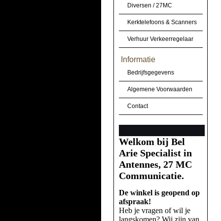
Diversen / 27MC
Kerktelefoons & Scanners
Verhuur Verkeerregelaar
Informatie
Bedrijfsgegevens
Algemene Voorwaarden
Contact
Welkom bij Bel
Arie Specialist in
Antennes, 27 MC
Communicatie.
De winkel is geopend op
afspraak!
Heb je vragen of wil je
langskomen? Wij zijn van