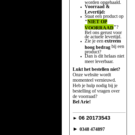
worden opgehaald.
Voorraad &
Levertijd:
Staat een product op
"
NIET OP
"
?
VOORRAAD
Bel ons gerust voor
de actuele levertijd.
Zie je een
extreem
bij een
hoog bedrag
product?
Dan is dit helaas niet
meer leverbaar.
Lukt het bestellen niet?
Onze website wordt
momenteel vernieuwd.
Heb je hulp nodig bij je
bestelling of vragen over
de voorraad?
Bel Arie!
06 20173543
►
►
0348 474897