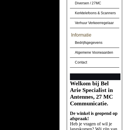
Diversen / 27MC
Kerktelefoons & Scanners
Verhuur Verkeerregelaar
Informatie
Bedrijfsgegevens
Algemene Voorwaarden
Contact
Welkom bij Bel
Arie Specialist in
Antennes, 27 MC
Communicatie.
De winkel is geopend op
afspraak!
Heb je vragen of wil je
langskomen? Wij zijn van