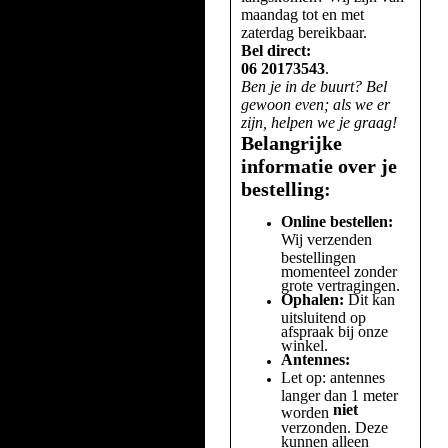
maandag tot en met
zaterdag bereikbaar.
Bel direct:
06 20173543
.
Ben je in de buurt? Bel
gewoon even; als we er
zijn, helpen we je graag!
Belangrijke
informatie over je
bestelling:
Online bestellen:
Wij verzenden
bestellingen
momenteel zonder
grote vertragingen.
Ophalen:
Dit kan
uitsluitend op
afspraak bij onze
winkel.
Antennes:
Let op: antennes
langer dan 1 meter
niet
worden
verzonden. Deze
kunnen alleen