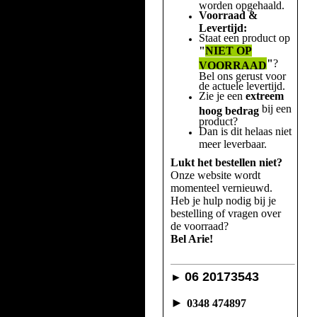
worden opgehaald.
Voorraad &
Levertijd:
Staat een product op
"
NIET OP
"
?
VOORRAAD
Bel ons gerust voor
de actuele levertijd.
Zie je een
extreem
bij een
hoog bedrag
product?
Dan is dit helaas niet
meer leverbaar.
Lukt het bestellen niet?
Onze website wordt
momenteel vernieuwd.
Heb je hulp nodig bij je
bestelling of vragen over
de voorraad?
Bel Arie!
06 20173543
►
►
0348 474897