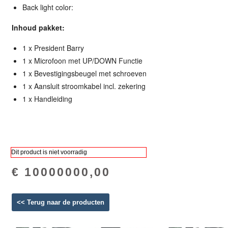
Back light color:
Inhoud pakket:
1 x President Barry
1 x Microfoon met UP/DOWN Functie
1 x Bevestigingsbeugel met schroeven
1 x Aansluit stroomkabel incl. zekering
1 x Handleiding
Dit product is niet voorradig
€ 10000000,00
<< Terug naar de producten