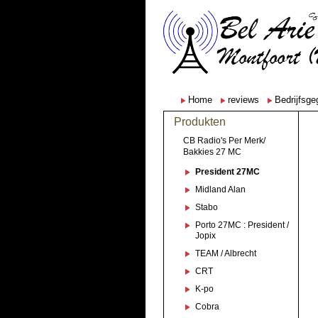
Home
reviews
Bedrijfsg
Produkten
CB Radio's Per Merk/
Bakkies 27 MC
President 27MC
Midland Alan
Stabo
Porto 27MC : President /
Jopix
TEAM / Albrecht
CRT
K-po
Cobra