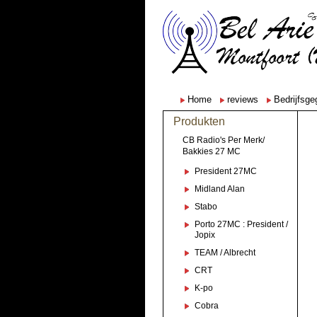
Home
reviews
Bedrijfsg
Produkten
CB Radio's Per Merk/
Bakkies 27 MC
President 27MC
Midland Alan
Stabo
Porto 27MC : President /
Jopix
TEAM / Albrecht
CRT
K-po
Cobra