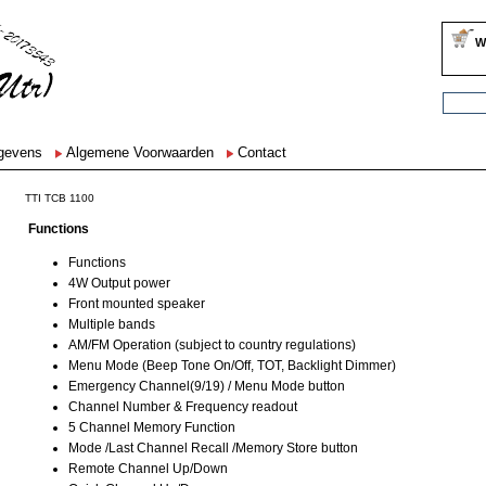
W
egevens
Algemene Voorwaarden
Contact
TTI TCB 1100
Functions
Functions
4W Output power
Front mounted speaker
Multiple bands
AM/FM Operation (subject to country regulations)
Menu Mode (Beep Tone On/Off, TOT, Backlight Dimmer)
Emergency Channel(9/19) / Menu Mode button
Channel Number & Frequency readout
5 Channel Memory Function
Mode /Last Channel Recall /Memory Store button
Remote Channel Up/Down