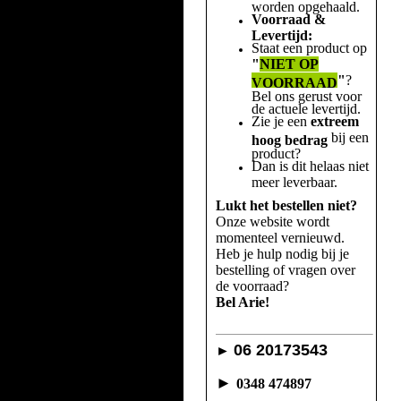
worden opgehaald.
Voorraad &
Levertijd:
Staat een product op
"
NIET OP
"
?
VOORRAAD
Bel ons gerust voor
de actuele levertijd.
Zie je een
extreem
bij een
hoog bedrag
product?
Dan is dit helaas niet
meer leverbaar.
Lukt het bestellen niet?
Onze website wordt
momenteel vernieuwd.
Heb je hulp nodig bij je
bestelling of vragen over
de voorraad?
Bel Arie!
06 20173543
►
►
0348 474897