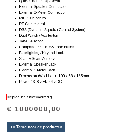
Quick Channel Up/Down
External Speaker Connection
External S-Meter Connection
MIC Gain control
RF Gain control
DSS (Dynamic Squelch Control System)
Dual Watch / Vox button
Tone Selection
Compander / CTCSS Tone button
Backlighting / Keypad Lock
Scan & Scan Memory
External Speaker Jack
External S Meter Jack
Dimension (W x H x L) : 190 x 58 x 165mm
Power 13..8 v EN 24 v DC
Dit product is niet voorradig
€ 1000000,00
<< Terug naar de producten