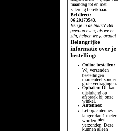
maandag tot en met
zaterdag bereikbaar.
Bel direct:
06 20173543
.
Ben je in de buurt? Bel
gewoon even; als we er
zijn, helpen we je graag!
Belangrijke
informatie over je
bestelling:
Online bestellen:
Wij verzenden
bestellingen
momenteel zonder
grote vertragingen.
Ophalen:
Dit kan
uitsluitend op
afspraak bij onze
winkel.
Antennes:
Let op: antennes
langer dan 1 meter
niet
worden
verzonden. Deze
kunnen alleen