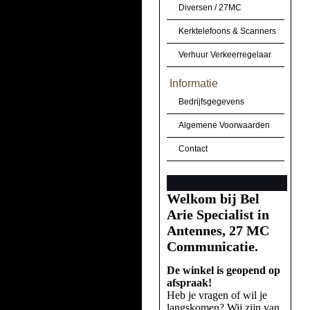
Diversen / 27MC
Kerktelefoons & Scanners
Verhuur Verkeerregelaar
Informatie
Bedrijfsgegevens
Algemene Voorwaarden
Contact
Welkom bij Bel
Arie Specialist in
Antennes, 27 MC
Communicatie.
De winkel is geopend op
afspraak!
Heb je vragen of wil je
langskomen? Wij zijn van