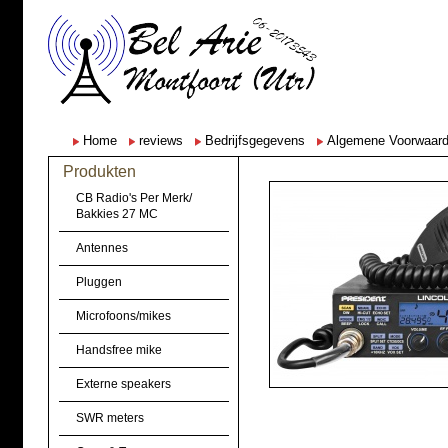
Home
reviews
Bedrijfsgegevens
Algemene Voorwaar
Produkten
CB Radio's Per Merk/
Bakkies 27 MC
Antennes
Pluggen
Microfoons/mikes
Handsfree mike
Externe speakers
SWR meters