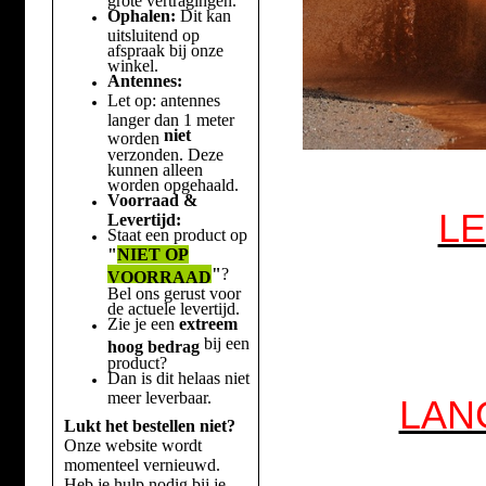
Ophalen:
Dit kan
uitsluitend op
afspraak bij onze
winkel.
Antennes:
Let op: antennes
langer dan 1 meter
niet
worden
verzonden. Deze
kunnen alleen
worden opgehaald.
Voorraad &
LE
Levertijd:
Staat een product op
"
NIET OP
"
?
VOORRAAD
Bel ons gerust voor
de actuele levertijd.
Zie je een
extreem
bij een
hoog bedrag
product?
Dan is dit helaas niet
meer leverbaar.
LAN
Lukt het bestellen niet?
Onze website wordt
momenteel vernieuwd.
Heb je hulp nodig bij je