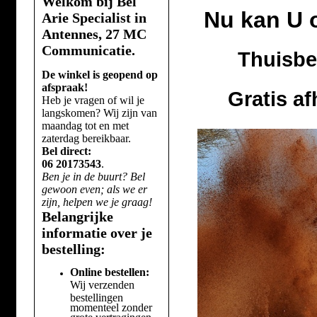
Welkom bij Bel
Nu kan U 
Arie Specialist in
Antennes, 27 MC
Communicatie.
Thuisbe
De winkel is geopend op
afspraak!
Gratis a
Heb je vragen of wil je
langskomen? Wij zijn van
maandag tot en met
zaterdag bereikbaar.
Bel direct:
06 20173543
.
Ben je in de buurt? Bel
gewoon even; als we er
zijn, helpen we je graag!
Belangrijke
informatie over je
bestelling:
Online bestellen:
Wij verzenden
bestellingen
momenteel zonder
grote vertragingen.