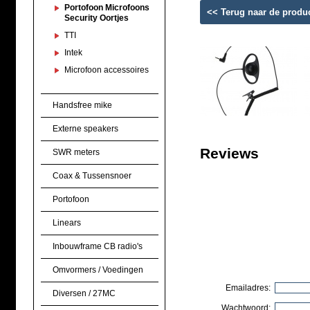
Portofoon Microfoons
<< Terug naar de produ
Security Oortjes
TTI
Intek
Microfoon accessoires
Handsfree mike
Externe speakers
Reviews
SWR meters
Coax & Tussensnoer
Portofoon
Linears
Inbouwframe CB radio's
Omvormers / Voedingen
Emailadres:
Diversen / 27MC
Wachtwoord: