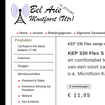
Home
reviews
Bedrijfsgegevens
Algemene Voorwaar
Produkten
KEP 330 Flex oortje 
CB Radio's Per Merk/
Bakkies 27 MC
KEP 330 Flex S
Antennes
en comfortabel t
van een soort za
Pluggen
o.a. Microfoon K
Microfoons/mikes
President & Stabo
Komunica Vervang mic
President
€ 11,95
Midland
Kpo & Adonis